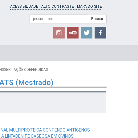
ACESSIBILIDADE
ALTO CONTRASTE
MAPA DO SITE
Campo
Formulário
Buscar
de
de
busca
Busca
 DISSERTAÇÕES DEFENDIDAS
GATS (Mestrado)
INAL MULTIPROTEICA CONTENDO ANTÍGENOS
 A LINFADENITE CASEOSA EM OVINOS