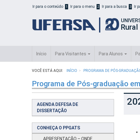
Início
Ir para o conteúdo
Ir para o menu
Ir para a busca
Ir 
1
2
3
do
cabeçalho
UNIVER
do
Rural
portal
da
UFERSA
Início
Para Visitantes
Para Alunos
Pa
VOCÊ ESTÁ AQUI:
INÍCIO
PROGRAMA DE PÓS-GRADUAÇÃO 
Programa de Pós-graduação em
20
AGENDA DEFESA DE
DISSERTAÇÃO
CONHEÇA O PPGATS
APRESENTAÇÃO – ONDE