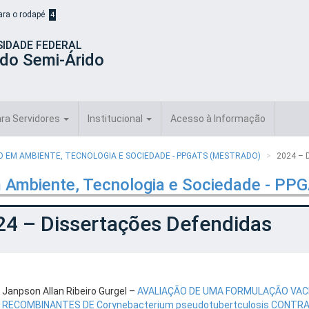
para o rodapé
4
SIDADE FEDERAL
 do Semi-Árido
ra Servidores
Institucional
Acesso à Informação
EM AMBIENTE, TECNOLOGIA E SOCIEDADE - PPGATS (MESTRADO)
2024 –
 Ambiente, Tecnologia e Sociedade - PP
24 – Dissertações Defendidas
Janpson Allan Ribeiro Gurgel –
AVALIAÇÃO DE UMA FORMULAÇÃO VAC
RECOMBINANTES DE Corynebacterium pseudotubertculosis CONTRA