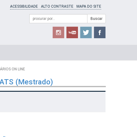
ACESSIBILIDADE
ALTO CONTRASTE
MAPA DO SITE
Campo
Formulário
Buscar
de
de
busca
Busca
ÁRIOS ON LINE
GATS (Mestrado)