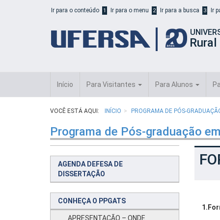
Início
Ir para o conteúdo
Ir para o menu
Ir para a busca
Ir 
1
2
3
do
cabeçalho
UNIVER
do
Rural
portal
da
UFERSA
Início
Para Visitantes
Para Alunos
Pa
VOCÊ ESTÁ AQUI:
INÍCIO
PROGRAMA DE PÓS-GRADUAÇÃO 
Programa de Pós-graduação em
FO
AGENDA DEFESA DE
DISSERTAÇÃO
CONHEÇA O PPGATS
1.For
APRESENTAÇÃO – ONDE