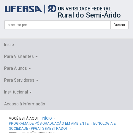
Início
UNIVERSIDADE FEDERAL
do
Rural do Semi-Árido
cabeçalho
do
Campo
Formulário
Buscar
portal
de
da
de
busca
UFERSA
Busca
Início
Para Visitantes
Para Alunos
Para Servidores
Institucional
Acesso à Informação
VOCÊ ESTÁ AQUI:
INÍCIO
PROGRAMA DE PÓS-GRADUAÇÃO EM AMBIENTE, TECNOLOGIA E
SOCIEDADE - PPGATS (MESTRADO)