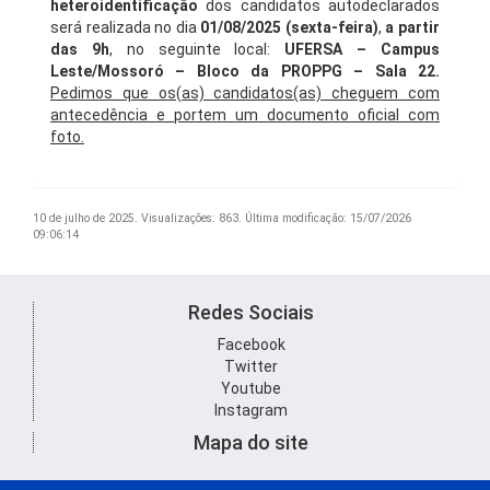
heteroidentificação
dos candidatos autodeclarados
será realizada no dia
01/08/2025 (sexta-feira)
,
a partir
das 9h
, no seguinte local:
UFERSA – Campus
Leste/Mossoró –
Bloco da PROPPG – Sala 22.
Pedimos que os(as) candidatos(as) cheguem com
antecedência e portem um documento oficial com
foto.
10 de julho de 2025.
Visualizações: 863.
Última modificação: 15/07/2026
09:06:14
Redes Sociais
Facebook
Twitter
Youtube
Instagram
Mapa do site