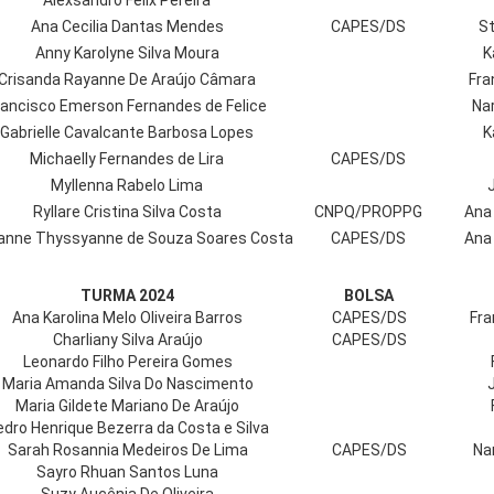
Alexsandro Félix Pereira
Ana Cecilia Dantas Mendes
CAPES/DS
St
Anny Karolyne Silva Moura
K
Crisanda Rayanne De Araújo Câmara
Fra
rancisco Emerson Fernandes de Felice
Nar
Gabrielle Cavalcante Barbosa Lopes
K
Michaelly Fernandes de Lira
CAPES/DS
Myllenna Rabelo Lima
J
Ryllare Cristina Silva Costa
CNPQ/PROPPG
Ana
anne Thyssyanne de Souza Soares Costa
CAPES/DS
Ana
TURMA 2024
BOLSA
Ana Karolina Melo Oliveira Barros
CAPES/DS
Fra
Charliany Silva Araújo
CAPES/DS
Leonardo Filho Pereira Gomes
Maria Amanda Silva Do Nascimento
Maria Gildete Mariano De Araújo
edro Henrique Bezerra da Costa e Silva
Sarah Rosannia Medeiros De Lima
CAPES/DS
Na
Sayro Rhuan Santos Luna