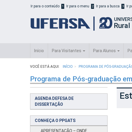
Início
Ir para o conteúdo
Ir para o menu
Ir para a busca
Ir 
1
2
3
do
cabeçalho
UNIVER
do
Rural
portal
da
UFERSA
Início
Para Visitantes
Para Alunos
Pa
VOCÊ ESTÁ AQUI:
INÍCIO
PROGRAMA DE PÓS-GRADUAÇÃO 
Programa de Pós-graduação em
Es
AGENDA DEFESA DE
DISSERTAÇÃO
CONHEÇA O PPGATS
APRESENTAÇÃO – ONDE