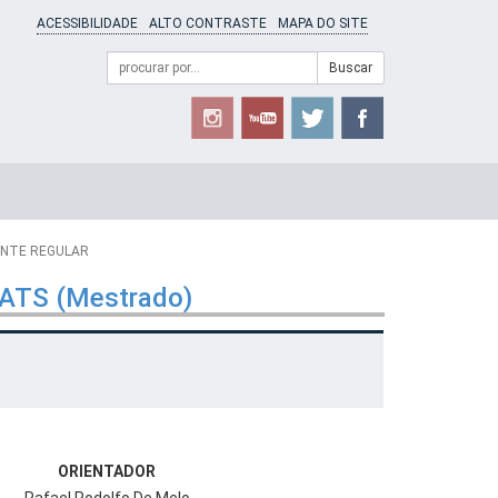
ACESSIBILIDADE
ALTO CONTRASTE
MAPA DO SITE
Campo
Formulário
Buscar
de
de
busca
Busca
NTE REGULAR
GATS (Mestrado)
ORIENTADOR