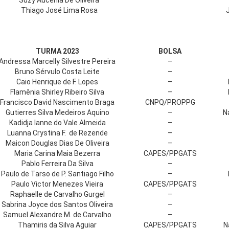
Suzy Aucênia De Oliveira
Thiago José Lima Rosa
TURMA 2023
BOLSA
Andressa Marcelly Silvestre Pereira
–
Bruno Sérvulo Costa Leite
–
Caio Henrique de F. Lopes
–
Flamênia Shirley Ribeiro Silva
–
Francisco David Nascimento Braga
CNPQ/PROPPG
Gutierres Silva Medeiros Aquino
–
N
Kadidja Ianne do Vale Almeida
–
Luanna Crystina F. de Rezende
–
Maicon Douglas Dias De Oliveira
–
Maria Carina Maia Bezerra
CAPES/PPGATS
Pablo Ferreira Da Silva
–
Paulo de Tarso de P. Santiago Filho
–
Paulo Victor Menezes Vieira
CAPES/PPGATS
Raphaelle de Carvalho Gurgel
–
Sabrina Joyce dos Santos Oliveira
–
Samuel Alexandre M. de Carvalho
–
Thamiris da Silva Aguiar
CAPES/PPGATS
N