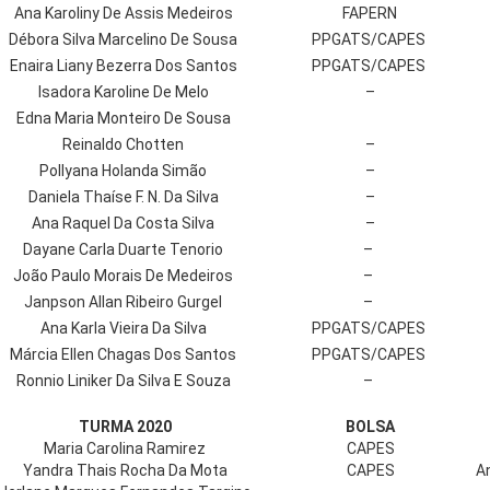
Ana Karoliny De Assis Medeiros
FAPERN
Débora Silva Marcelino De Sousa
PPGATS/CAPES
Enaira Liany Bezerra Dos Santos
PPGATS/CAPES
Isadora Karoline De Melo
–
Edna Maria Monteiro De Sousa
Reinaldo Chotten
–
Pollyana Holanda Simão
–
Daniela Thaíse F. N. Da Silva
–
Ana Raquel Da Costa Silva
–
Dayane Carla Duarte Tenorio
–
João Paulo Morais De Medeiros
–
Janpson Allan Ribeiro Gurgel
–
Ana Karla Vieira Da Silva
PPGATS/CAPES
Márcia Ellen Chagas Dos Santos
PPGATS/CAPES
Ronnio Liniker Da Silva E Souza
–
TURMA 2020
BOLSA
Maria Carolina Ramirez
CAPES
Yandra Thais Rocha Da Mota
CAPES
A