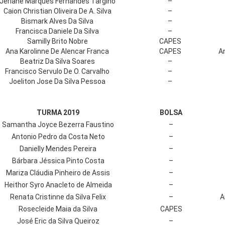
Jerlane Marques Fernandes Targino
–
Caion Christian Oliveira De A. Silva
–
Bismark Alves Da Silva
–
Francisca Daniele Da Silva
–
Samilly Brito Nobre
CAPES
Ana Karolinne De Alencar Franca
CAPES
A
Beatriz Da Silva Soares
–
Francisco Servulo De O. Carvalho
–
Joeliton Jose Da Silva Pessoa
–
TURMA 2019
BOLSA
Samantha Joyce Bezerra Faustino
–
Antonio Pedro da Costa Neto
–
Danielly Mendes Pereira
–
Bárbara Jéssica Pinto Costa
–
Mariza Cláudia Pinheiro de Assis
–
Heithor Syro Anacleto de Almeida
–
Renata Cristinne da Silva Felix
–
A
Rosecleide Maia da Silva
CAPES
José Eric da Silva Queiroz
–