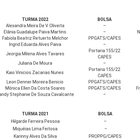
TURMA 2022
BOLSA
Alexandra Meira De V. Oliveita
–
Elânia Guadalupe Paiva Martins
–
N
Fabiola Beatriz Retuerto Melchor
PPGATS/CAPES
Ingrid Eduarda Alves Paiva
–
Portaria 155/22
Jeorgia Milena Alves Tavares
CAPES
Juliana De Moura
–
Portaria 155/22
Kaio Vinicios Zacarias Nunes
CAPES
Leon Denner Moreira Benicio
PPGATS/CAPES
Mônica Ellen Da Costa Soares
PPGATS/CAPES
F
andy Stephanie De Souza Cavalcante
–
TURMA 2021
BOLSA
Hilgarde Ferreira Pessoa
–
Miquéias Lima Feitosa
–
Karinny Alves Da Silva
PROPPG/CAPES