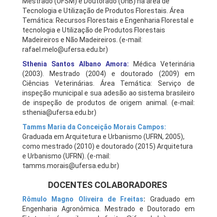
Mestrado (UFSM) e Doutorado (UnB) na área de
Tecnologia e Utilização de Produtos Florestais. Área
Temática: Recursos Florestais e Engenharia Florestal e
tecnologia e Utilização de Produtos Florestais
Madeireiros e Não Madeireiros. (e-mail:
rafael.melo@ufersa.edu.br)
Sthenia Santos Albano
Amora:
Médica Veterinária
(2003). Mestrado (2004) e doutorado (2009) em
Ciências Veterinárias. Área Temática: Serviço de
inspeção municipal e sua adesão ao sistema brasileiro
de inspeção de produtos de origem animal. (e-mail:
sthenia@ufersa.edu.br)
Tamms Maria da Conceição Morais Campos:
Graduada em Arquitetura e Urbanismo (UFRN, 2005),
como mestrado (2010) e doutorado (2015) Arquitetura
e Urbanismo (UFRN). (e-mail:
tamms.morais@ufersa.edu.br)
DOCENTES COLABORADORES
Rômulo Magno Oliveira de Freitas
:
Graduado em
Engenharia Agronômica. Mestrado e Doutorado em