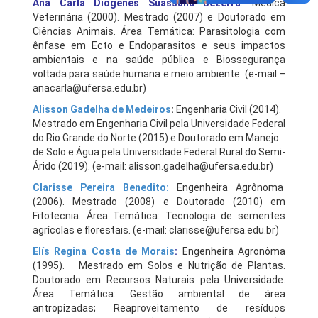
Ana Carla Diógenes Suassuna Bezerra
: Médica
Veterinária (2000). Mestrado (2007) e Doutorado em
Ciências Animais. Área Temática: Parasitologia com
ênfase em Ecto e Endoparasitos e seus impactos
ambientais e na saúde pública e Biossegurança
voltada para saúde humana e meio ambiente. (e-mail –
anacarla@ufersa.edu.br)
Alisson Gadelha de Medeiros
:
Engenharia Civil (2014).
Mestrado em Engenharia Civil pela Universidade Federal
do Rio Grande do Norte (2015) e Doutorado em Manejo
de Solo e Água pela Universidade Federal Rural do Semi-
Árido (2019). (e-mail: alisson.gadelha@ufersa.edu.br)
Clarisse Pereira Benedito:
Engenheira Agrônoma
(2006). Mestrado (2008) e Doutorado (2010) em
Fitotecnia. Área Temática: Tecnologia de sementes
agrícolas e florestais. (e-mail: clarisse@ufersa.edu.br)
Elís Regina Costa de Morais
:
Engenheira Agronôma
(1995). Mestrado em Solos e Nutrição de Plantas.
Doutorado em Recursos Naturais pela Universidade.
Área Temática: Gestão ambiental de área
antropizadas; Reaproveitamento de resíduos