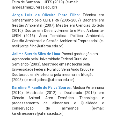
Feira de Santana – UEFS (2019). (e-mail:
james.lima@ufersa.edu.br)
Jorge Luis de Oliveira Pinto Filho
:
Técnico em
Saneamento pelo CEFET-RN (2005-2007). Bacharel em
Gestão Ambiental (2007). Mestre em Ciências do Solo
(2010). Doutor em Desenvolvimento e Meio Ambiente-
UFRN (2016). Área Temática: Política Ambiental;
Gestão Ambiental e Gestão Ambiental Empresarial. (e-
mail: jorge.filho@ufersa.edu.br)
Jailma Suerda Silva de Lima
: Possui graduação em
Agronomia pela Universidade Federal Rural do
Semiárido (2003), Mestrado em Fitotecnia pela
Universidade Federal Rural do Semi Árido (2006) e
Doutorado em Fitotecnia pela mesma instituição
(2008). (e-mail: jailma@ufersa.edu.br)
Karoline Mikaelle de Paiva Soares
:
Médica Veterinária
(2010). Mestrado (2012) e Doutorado (2014) em
Ciência Animal. Área Temática: Tecnologia e
processamento de alimentos e Qualidade e
conservação de alimentos. (e-mail:
karolinesoares@ufersa.edu.br)