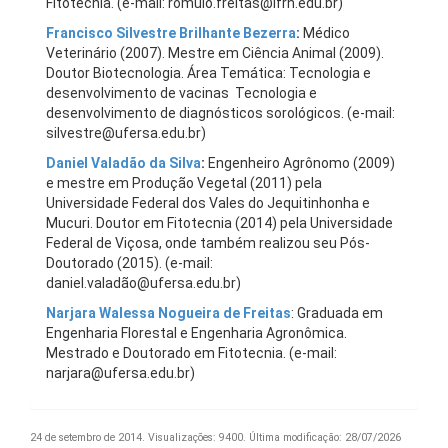
Fitotecnia. (e-mail: romulo.freitas@ifrn.edu.br)
Francisco Silvestre Brilhante Bezerra
:
Médico
Veterinário (2007). Mestre em Ciência Animal (2009).
Doutor Biotecnologia. Área Temática: Tecnologia e
desenvolvimento de vacinas Tecnologia e
desenvolvimento de diagnósticos sorológicos. (e-mail:
silvestre@ufersa.edu.br)
Daniel Valadão da Silva
:
Engenheiro Agrônomo (2009)
e mestre em Produção Vegetal (2011) pela
Universidade Federal dos Vales do Jequitinhonha e
Mucuri. Doutor em Fitotecnia (2014) pela Universidade
Federal de Viçosa, onde também realizou seu Pós-
Doutorado (2015). (e-mail:
daniel.valadão@ufersa.edu.br)
Narjara Walessa Nogueira de Freitas
: Graduada em
Engenharia Florestal e Engenharia Agronômica.
Mestrado e Doutorado em Fitotecnia. (e-mail:
narjara@ufersa.edu.br)
24 de setembro de 2014.
Visualizações: 9400.
Última modificação: 28/07/2026