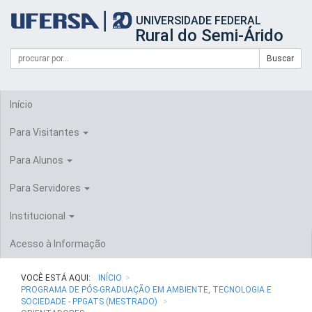
Início
UNIVERSIDADE FEDERAL
do
Rural do Semi-Árido
cabeçalho
do
Campo
Formulário
Buscar
portal
de
da
de
busca
UFERSA
Busca
Início
Para Visitantes
Para Alunos
Para Servidores
Institucional
Acesso à Informação
VOCÊ ESTÁ AQUI:
INÍCIO
PROGRAMA DE PÓS-GRADUAÇÃO EM AMBIENTE, TECNOLOGIA E
SOCIEDADE - PPGATS (MESTRADO)