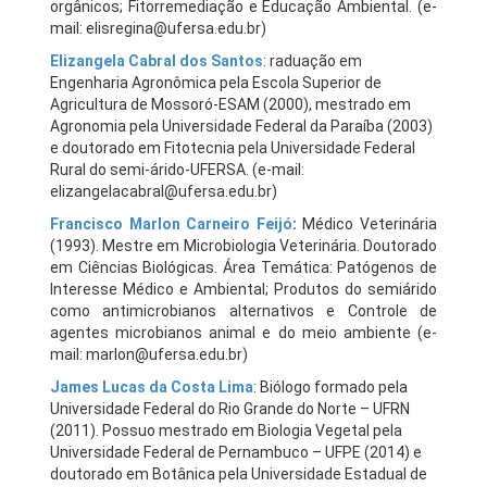
orgânicos; Fitorremediação e Educação Ambiental. (e-
mail: elisregina@ufersa.edu.br)
Elizangela Cabral dos Santos
: raduação em
Engenharia Agronômica pela Escola Superior de
Agricultura de Mossoró-ESAM (2000), mestrado em
Agronomia pela Universidade Federal da Paraíba (2003)
e doutorado em Fitotecnia pela Universidade Federal
Rural do semi-árido-UFERSA. (e-mail:
elizangelacabral@ufersa.edu.br)
Francisco Marlon Carneiro Feijó
:
Médico Veterinária
(1993). Mestre em Microbiologia Veterinária. Doutorado
em Ciências Biológicas. Área Temática: Patógenos de
Interesse Médico e Ambiental; Produtos do semiárido
como antimicrobianos alternativos e Controle de
agentes microbianos animal e do meio ambiente (e-
mail: marlon@ufersa.edu.br)
James Lucas da Costa Lima
: Biólogo formado pela
Universidade Federal do Rio Grande do Norte – UFRN
(2011). Possuo mestrado em Biologia Vegetal pela
Universidade Federal de Pernambuco – UFPE (2014) e
doutorado em Botânica pela Universidade Estadual de