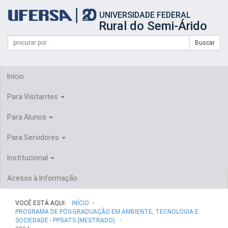
Início
UNIVERSIDADE FEDERAL
do
Rural do Semi-Árido
cabeçalho
do
Campo
Formulário
Buscar
portal
de
da
de
busca
UFERSA
Busca
Início
Para Visitantes
Para Alunos
Para Servidores
Institucional
Acesso à Informação
VOCÊ ESTÁ AQUI:
INÍCIO
PROGRAMA DE PÓS-GRADUAÇÃO EM AMBIENTE, TECNOLOGIA E
SOCIEDADE - PPGATS (MESTRADO)