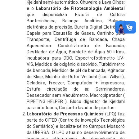
Kjeldahl semi-automático. Chuveiro e Lava Olhos;
e o
Laboratório de Fitotecnologia Ambiental
que disponibiliza Estufa de Cultura
Bacteriológica, Balança Analítica, Balança
eletrônica de precisão, Bureta Digital Eletrônica,
Capela para Exaustão de Gases, Carrinho para
Transporte, Centrífuga de Bancada, Chapa
Aquecedora. Condutivímetro de Bancada,
Destilador de Água, Barrilete de Água 50 litros,
Incubadora para DBO, Espectrofotômetro UV-
VIS, Medidos de oxigênio dissolvido, Turbidimetro
de bancada, Medidor de pH de bancada, Agitador
de Kline, Moinho de Rotor Vertical (tipo Willye ),
Geladeira, Freezer, Computador + impressora,
Estufa circulação de ar, Germinadores,
Dessecador sem Vacuômetro, Macropipetador (
PIPETING HELPER ), Bloco digestor de Kjeldahl
para oito tubos, Conjunto lavador de pipetas.
Laboratório de Processos Químicos
(LPQ) faz
parte do CITED (Centro de Inovação Tecnológica
do Semiárido) e localiza-se no Campus Mossoró
da UFERSA. O LPQ atua no desenvolvimento de
processos alternativos de despoluição de