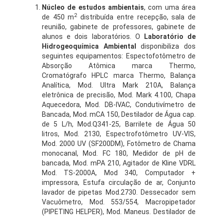
Núcleo de estudos ambientais
, com uma área
2
de 450 m
distribuída entre recepção, sala de
reunião, gabinete de professores, gabinete de
alunos e dois laboratórios. O
Laboratório de
Hidrogeoquímica Ambiental
disponibiliza dos
seguintes equipamentos: Espectofotômetro de
Absorção Atômica marca Thermo,
Cromatógrafo HPLC marca Thermo, Balança
Analítica, Mod. Ultra Mark 210A, Balança
eletrônica de precisão, Mod. Mark 4.100, Chapa
Aquecedora, Mod. DB-IVAC, Condutivímetro de
Bancada, Mod. mCA 150, Destilador de Água cap.
de 5 L/h, Mod.Q341-25, Barrilete de Água 50
litros, Mod. 2130, Espectrofotômetro UV-VIS,
Mod. 2000 UV (SF200DM), Fotômetro de Chama
monocanal, Mod. FC 180, Medidor de pH de
bancada, Mod. mPA 210, Agitador de Kline VDRL
Mod. TS-2000A, Mod 340, Computador +
impressora, Estufa circulação de ar, Conjunto
lavador de pipetas Mod.2730. Dessecador sem
Vacuômetro, Mod. 553/554, Macropipetador
(PIPETING HELPER), Mod. Maneus. Destilador de