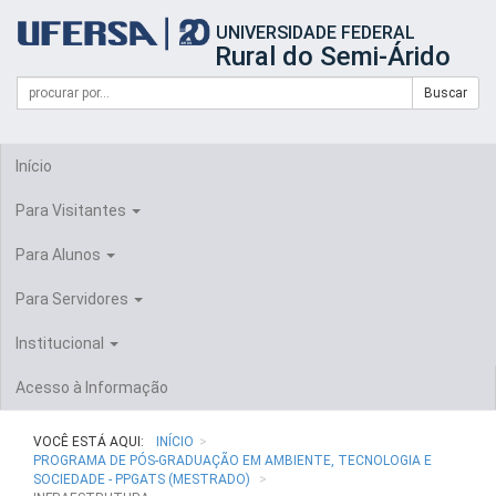
Início
UNIVERSIDADE FEDERAL
do
Rural do Semi-Árido
cabeçalho
do
Campo
Formulário
Buscar
portal
de
da
de
busca
UFERSA
Busca
Início
Para Visitantes
Para Alunos
Para Servidores
Institucional
Acesso à Informação
VOCÊ ESTÁ AQUI:
INÍCIO
PROGRAMA DE PÓS-GRADUAÇÃO EM AMBIENTE, TECNOLOGIA E
SOCIEDADE - PPGATS (MESTRADO)