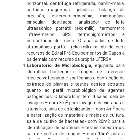
horizontal, centrífuga refrigerada, banho-maria,
agitador magnético, geladeira, balança de
precisão, estereomicroscópio, microscópio
binocular, destilador, analisador de leite
ultrassônico portátil (eko-milk), termômetro
infravermelho, GPS, termohigrômetros e
computador de mesa. O analisador de leite
ultrassônico portátil (eko-milk) foi obtido com
recursos do Edital Pró-Equipamentos da Capes e
os demais com recurso da própria UFERSA.
Laboratório de Microbiologia,
equipado para
identificar bactérias e fungos de interesse
médico veterinário e zootécnico e confecção de
extratos de plantas e testes destes extratos
quanto ao perfil microbiológico de agentes
patogênicos. O laboratório tem 4 salas: sala de
2
lavagem – com 3m
para lavagem de vidrarias e
2
utensílios, sala de esterilização – com 4m
para
a esterilização de materiais e meios de cultura,
sala de cultivo de bactérias- com 20m2 para a
identificação de bactérias e testes de extratos,
sala de cultivo de fungos – com 15m2 para a