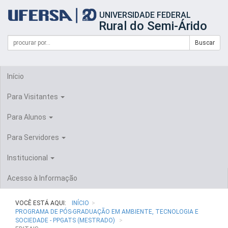
Início
UNIVERSIDADE FEDERAL
do
Rural do Semi-Árido
cabeçalho
do
Campo
Formulário
Buscar
portal
de
da
de
busca
UFERSA
Busca
Início
Para Visitantes
Para Alunos
Para Servidores
Institucional
Acesso à Informação
VOCÊ ESTÁ AQUI:
INÍCIO
PROGRAMA DE PÓS-GRADUAÇÃO EM AMBIENTE, TECNOLOGIA E
SOCIEDADE - PPGATS (MESTRADO)