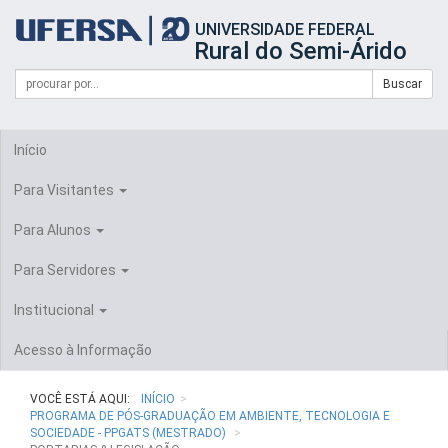
Início
UNIVERSIDADE FEDERAL
do
Rural do Semi-Árido
cabeçalho
do
Campo
Formulário
Buscar
portal
de
da
de
busca
UFERSA
Busca
Início
Para Visitantes
Para Alunos
Para Servidores
Institucional
Acesso à Informação
VOCÊ ESTÁ AQUI:
INÍCIO
PROGRAMA DE PÓS-GRADUAÇÃO EM AMBIENTE, TECNOLOGIA E
SOCIEDADE - PPGATS (MESTRADO)