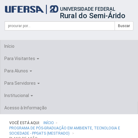
Início
UNIVERSIDADE FEDERAL
do
Rural do Semi-Árido
cabeçalho
do
Campo
Formulário
Buscar
portal
de
da
de
busca
UFERSA
Busca
Início
Para Visitantes
Para Alunos
Para Servidores
Institucional
Acesso à Informação
VOCÊ ESTÁ AQUI:
INÍCIO
PROGRAMA DE PÓS-GRADUAÇÃO EM AMBIENTE, TECNOLOGIA E
SOCIEDADE - PPGATS (MESTRADO)