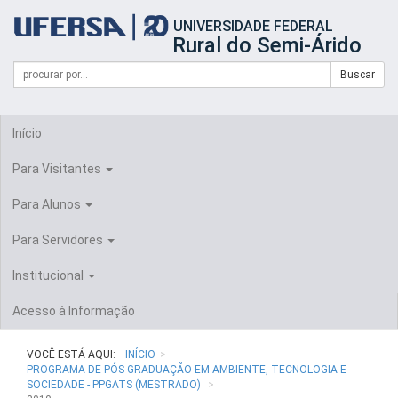
Início
UNIVERSIDADE FEDERAL
do
Rural do Semi-Árido
cabeçalho
do
Campo
Formulário
Buscar
portal
de
da
de
busca
UFERSA
Busca
Início
Para Visitantes
Para Alunos
Para Servidores
Institucional
Acesso à Informação
VOCÊ ESTÁ AQUI:
INÍCIO
PROGRAMA DE PÓS-GRADUAÇÃO EM AMBIENTE, TECNOLOGIA E
SOCIEDADE - PPGATS (MESTRADO)