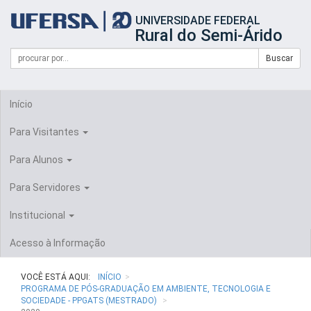
Início
UNIVERSIDADE FEDERAL
do
Rural do Semi-Árido
cabeçalho
do
Campo
Formulário
Buscar
portal
de
da
de
busca
UFERSA
Busca
Início
Para Visitantes
Para Alunos
Para Servidores
Institucional
Acesso à Informação
VOCÊ ESTÁ AQUI:
INÍCIO
PROGRAMA DE PÓS-GRADUAÇÃO EM AMBIENTE, TECNOLOGIA E
SOCIEDADE - PPGATS (MESTRADO)