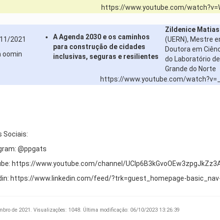
https://www.youtube.com/watch?v
Zildenice Matia
A Agenda 2030 e os caminhos
11/2021
(UERN), Mestre e
para construção de cidades
Doutora em Ciênc
h oomin
inclusivas, seguras e resilientes
do Laboratório de
Grande do Norte
https://www.youtube.com/watch?v
 Sociais:
gram: @ppgats
ube: https://www.youtube.com/channel/UClp6B3kGvoOEw3zpgJkZz3
din: https://www.linkedin.com/feed/?trk=guest_homepage-basic_nav
mbro de 2021.
Visualizações: 1048.
Última modificação: 06/10/2023 13:26:39