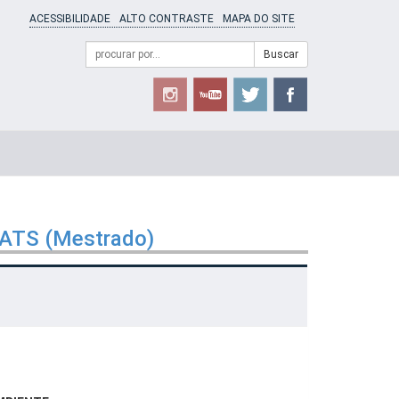
ACESSIBILIDADE
ALTO CONTRASTE
MAPA DO SITE
Campo
Formulário
Buscar
de
de
busca
Busca
GATS (Mestrado)