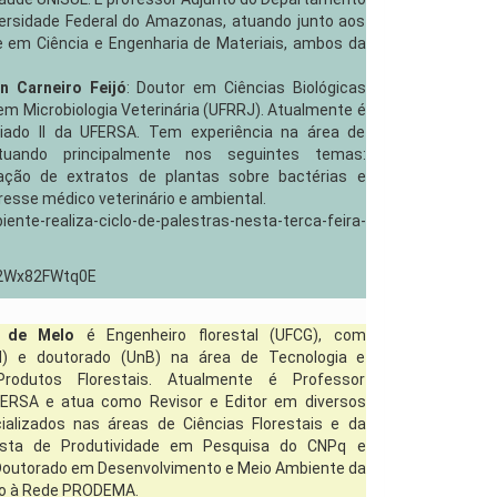
versidade Federal do Amazonas, atuando junto aos
 em Ciência e Engenharia de Materiais, ambos da
n Carneiro Feijó
: Doutor em Ciências Biológicas
em Microbiologia Veterinária (UFRRJ). Atualmente é
iado II da UFERSA. Tem experiência na área de
 atuando principalmente nos seguintes temas:
 ação de extratos de plantas sobre bactérias e
resse médico veterinário e ambiental.
te-realiza-ciclo-de-palestras-nesta-terca-feira-
=2Wx82FWtq0E
o de Melo
é Engenheiro florestal (UFCG), com
) e doutorado (UnB) na área de Tecnologia e
Produtos Florestais. Atualmente é Professor
ERSA e atua como Revisor e Editor em diversos
ializados nas áreas de Ciências Florestais e da
sista de Produtividade em Pesquisa do CNPq e
Doutorado em Desenvolvimento e Meio Ambiente da
do à Rede PRODEMA.