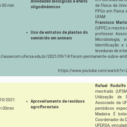
Atividades biológicas e efeito
h 00 min
de Física da Uni
oligodinâmicos
PPGs em Física e
UFAM.
Francisco Marlo
(UFPE) e mestre 
Uso de extratos de plantas do
professor Assoc
semiárido em animais
Microbiologia,
Identificação e
leveduras de inte
://assecom.ufersa.edu.br/2021/09/14/forum-permanente-sobre-ambien
https://www.youtube.com/watch?v
Rafael Rodolf
mestrado (UFSM
Utilização de 
10/2021:
Aproveitamento de resíduos
Associado da UF
agroflorestais
h 00min
periódicos espec
Madeira. É bol
Coordenador do 
UFERSA, vincula