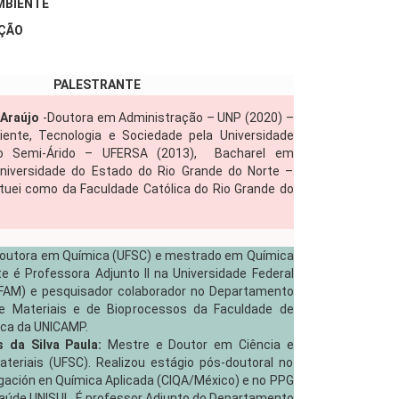
MBIENTE
AÇÃO
PALESTRANTE
 Araújo
-Doutora em Administração – UNP (2020) –
nte, Tecnologia e Sociedade pela Universidade
do Semi-Árido – UFERSA (2013), Bacharel em
niversidade do Estado do Rio Grande do Norte –
tuei como da Faculdade Católica do Rio Grande do
Doutora em Química (UFSC) e mestrado em Química
e é Professora Adjunto II na Universidade Federal
AM) e pesquisador colaborador no Departamento
e Materiais e de Bioprocessos da Faculdade de
ica da UNICAMP.
 da Silva Paula:
Mestre e Doutor em Ciência e
teriais (UFSC). Realizou estágio pós-doutoral no
igación en Química Aplicada (CIQA/México) e no PPG
aúde UNISUL. É professor Adjunto do Departamento