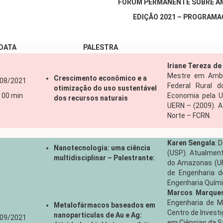
FÓRUM PERMANENTE SOBRE A
EDIÇÃO 2021 – PROGRAM
DATA
PALESTRA
Iriane Tereza de
Mestre em Ambie
Crescimento econômico e a
08/2021
Federal Rural 
otimização do uso sustentável
 00 min
Economia pela U
dos recursos naturais
UERN – (2009). A
Norte – FCRN.
Karen Sengala
: 
Nanotecnologia: uma ciência
(USP). Atualment
multidisciplinar – Palestrante:
do Amazonas (UF
de Engenharia d
Engenharia Quím
Marcos Marques
Engenharia de Ma
Metalofármacos baseados em
Centro de Invest
nanopartículas de Au e Ag:
09/2021
em Ciências da S