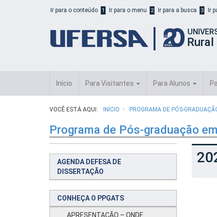
Início
Ir para o conteúdo
Ir para o menu
Ir para a busca
Ir 
1
2
3
do
cabeçalho
UNIVER
do
Rural
portal
da
UFERSA
Início
Para Visitantes
Para Alunos
Pa
VOCÊ ESTÁ AQUI:
INÍCIO
PROGRAMA DE PÓS-GRADUAÇÃO 
Programa de Pós-graduação em
20
AGENDA DEFESA DE
DISSERTAÇÃO
CONHEÇA O PPGATS
APRESENTAÇÃO – ONDE