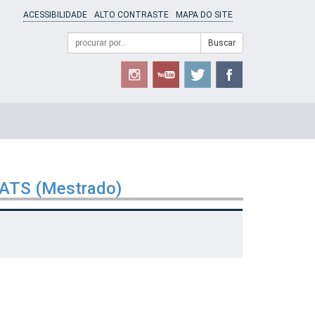
ACESSIBILIDADE
ALTO CONTRASTE
MAPA DO SITE
Campo
Formulário
Buscar
de
de
busca
Busca
GATS (Mestrado)