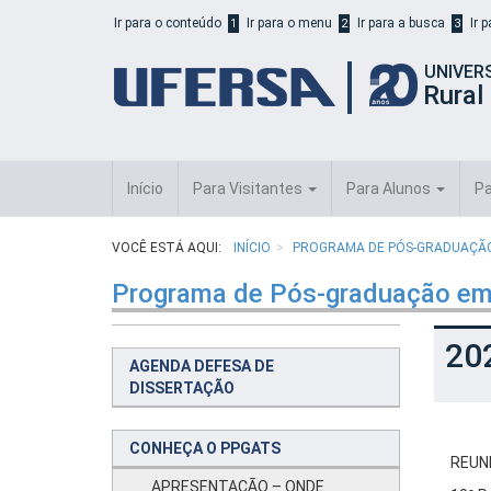
Início
Ir para o conteúdo
Ir para o menu
Ir para a busca
Ir 
1
2
3
do
cabeçalho
UNIVER
do
Rural
portal
da
UFERSA
Início
Para Visitantes
Para Alunos
Pa
VOCÊ ESTÁ AQUI:
INÍCIO
PROGRAMA DE PÓS-GRADUAÇÃO 
Programa de Pós-graduação em
20
AGENDA DEFESA DE
DISSERTAÇÃO
CONHEÇA O PPGATS
REUN
APRESENTAÇÃO – ONDE