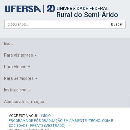
Início
UNIVERSIDADE FEDERAL
do
Rural do Semi-Árido
cabeçalho
do
Campo
Formulário
Buscar
portal
de
da
de
busca
UFERSA
Busca
Início
Para Visitantes
Para Alunos
Para Servidores
Institucional
Acesso à Informação
VOCÊ ESTÁ AQUI:
INÍCIO
PROGRAMA DE PÓS-GRADUAÇÃO EM AMBIENTE, TECNOLOGIA E
SOCIEDADE - PPGATS (MESTRADO)