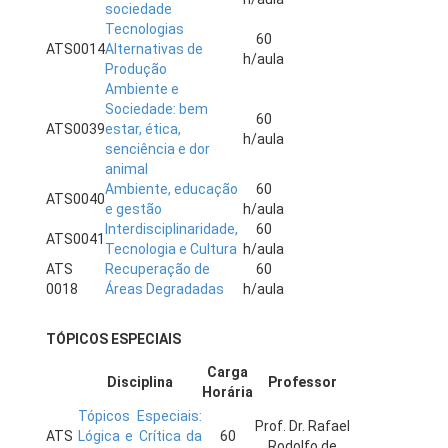
sociedade
Tecnologias
60
ATS0014
Alternativas de
h/aula
Produção
Ambiente e
Sociedade: bem
60
ATS0039
estar, ética,
h/aula
senciência e dor
animal
Ambiente, educação
60
ATS0040
e gestão
h/aula
Interdisciplinaridade,
60
ATS0041
Tecnologia e Cultura
h/aula
ATS
Recuperação de
60
0018
Áreas Degradadas
h/aula
TÓPICOS ESPECIAIS
Carga
Disciplina
Professor
Horária
Tópicos Especiais:
Prof. Dr. Rafael
ATS
Lógica e Crítica da
60
Rodolfo de