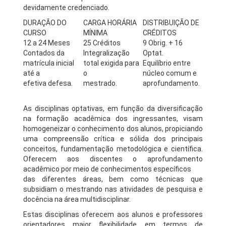
devidamente credenciado.
DURAÇÃO DO
CARGA HORÁRIA
DISTRIBUIÇÃO DE
CURSO
MÍNIMA
CRÉDITOS
12 a 24 Meses
25 Créditos
9 Obrig. + 16
Contados da
Integralização
Optat.
matrícula inicial
total exigida para
Equilíbrio entre
até a
o
núcleo comum e
efetiva defesa.
mestrado.
aprofundamento.
As disciplinas optativas, em função da diversificação
na formação acadêmica dos ingressantes, visam
homogeneizar o conhecimento dos alunos, propiciando
uma compreensão crítica e sólida dos principais
conceitos, fundamentação metodológica e científica.
Oferecem aos discentes o aprofundamento
acadêmico por meio de conhecimentos específicos
das diferentes áreas, bem como técnicas que
subsidiam o mestrando nas atividades de pesquisa e
docência na área multidisciplinar.
Estas disciplinas oferecem aos alunos e professores
orientadores maior flexibilidade em termos de