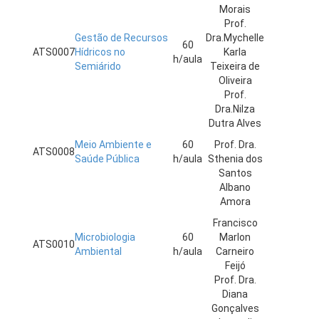
Morais
Prof.
Gestão de Recursos
Dra.Mychelle
60
ATS0007
Hídricos no
Karla
h/aula
Semiárido
Teixeira de
Oliveira
Prof.
Dra.Nilza
Dutra Alves
Meio Ambiente e
60
Prof. Dra.
ATS0008
Saúde Pública
h/aula
Sthenia dos
Santos
Albano
Amora
Francisco
Microbiologia
60
Marlon
ATS0010
Ambiental
h/aula
Carneiro
Feijó
Prof. Dra.
Diana
Gonçalves