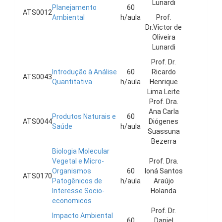
Lunardi
Planejamento
60
ATS0012
Ambiental
h/aula
Prof.
Dr.Victor de
Oliveira
Lunardi
Prof. Dr.
Introdução à Análise
60
Ricardo
ATS0043
Quantitativa
h/aula
Henrique
Lima Leite
Prof. Dra.
Ana Carla
Produtos Naturais e
60
ATS0044
Diógenes
Saúde
h/aula
Suassuna
Bezerra
Biologia Molecular
Vegetal e Micro-
Prof. Dra.
Organismos
60
Ioná Santos
ATS0170
Patogênicos de
h/aula
Araújo
Interesse Socio-
Holanda
economicos
Prof. Dr.
Impacto Ambiental
60
Daniel