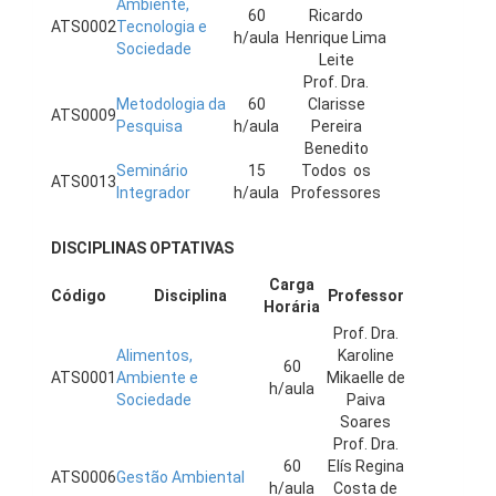
Ambiente,
60
Ricardo
ATS0002
Tecnologia e
h/aula
Henrique Lima
Sociedade
Leite
Prof. Dra.
Metodologia da
60
Clarisse
ATS0009
Pesquisa
h/aula
Pereira
Benedito
Seminário
15
Todos os
ATS0013
Integrador
h/aula
Professores
DISCIPLINAS OPTATIVAS
Carga
Código
Disciplina
Professor
Horária
Prof. Dra.
Alimentos,
Karoline
60
ATS0001
Ambiente e
Mikaelle de
h/aula
Sociedade
Paiva
Soares
Prof. Dra.
60
Elís Regina
ATS0006
Gestão Ambiental
h/aula
Costa de