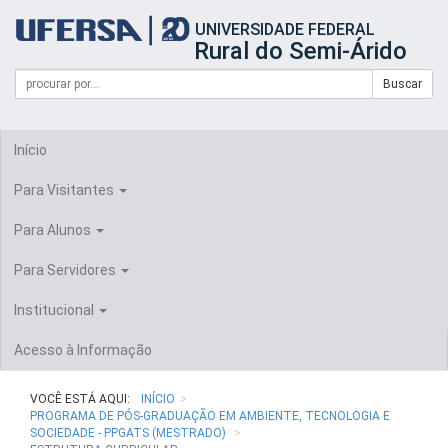
Início
UNIVERSIDADE FEDERAL
do
Rural do Semi-Árido
cabeçalho
do
Campo
Formulário
Buscar
portal
de
da
de
busca
UFERSA
Busca
Início
Para Visitantes
Para Alunos
Para Servidores
Institucional
Acesso à Informação
VOCÊ ESTÁ AQUI:
INÍCIO
PROGRAMA DE PÓS-GRADUAÇÃO EM AMBIENTE, TECNOLOGIA E
SOCIEDADE - PPGATS (MESTRADO)