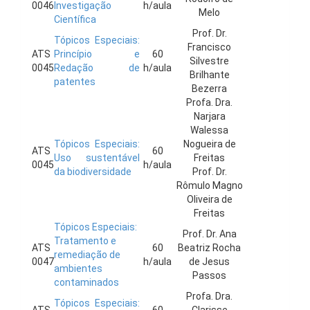
0046
Investigação
h/aula
Melo
Científica
Prof. Dr.
Tópicos Especiais:
Francisco
ATS
Princípio e
60
Silvestre
0045
Redação de
h/aula
Brilhante
patentes
Bezerra
Profa. Dra.
Narjara
Walessa
Tópicos Especiais:
Nogueira de
ATS
60
Uso sustentável
Freitas
0045
h/aula
da biodiversidade
Prof. Dr.
Rômulo Magno
Oliveira de
Freitas
Tópicos Especiais:
Prof. Dr. Ana
Tratamento e
ATS
60
Beatriz Rocha
remediação de
0047
h/aula
de Jesus
ambientes
Passos
contaminados
Profa. Dra.
Tópicos Especiais: