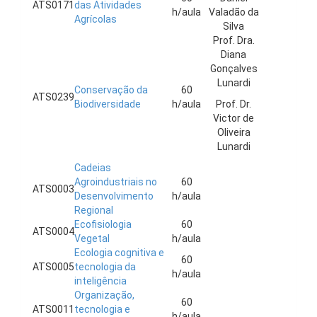
ATS0171
das Atividades
h/aula
Valadão da
Agrícolas
Silva
Prof. Dra.
Diana
Gonçalves
Lunardi
Conservação da
60
ATS0239
Biodiversidade
h/aula
Prof. Dr.
Victor de
Oliveira
Lunardi
Cadeias
Agroindustriais no
60
ATS0003
Desenvolvimento
h/aula
Regional
Ecofisiologia
60
ATS0004
Vegetal
h/aula
Ecologia cognitiva e
60
ATS0005
tecnologia da
h/aula
inteligência
Organização,
60
ATS0011
tecnologia e
h/aula