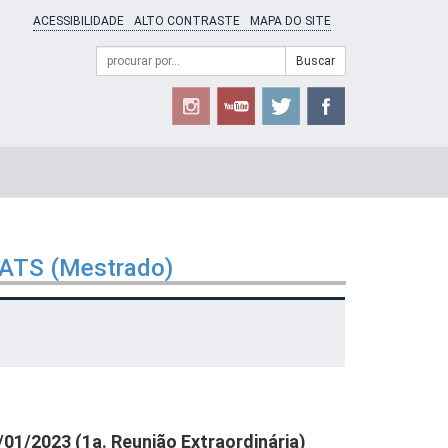
ACESSIBILIDADE
ALTO CONTRASTE
MAPA DO SITE
Campo
Formulário
Buscar
de
de
busca
Busca
GATS (Mestrado)
01/2023 (1a. Reunião Extraordinária)