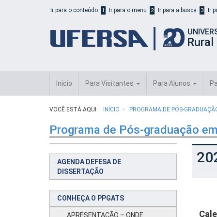
Início
Ir para o conteúdo
Ir para o menu
Ir para a busca
Ir 
1
2
3
do
cabeçalho
UNIVER
do
Rural
portal
da
UFERSA
Início
Para Visitantes
Para Alunos
Pa
VOCÊ ESTÁ AQUI:
INÍCIO
PROGRAMA DE PÓS-GRADUAÇÃO 
Programa de Pós-graduação em
20
AGENDA DEFESA DE
DISSERTAÇÃO
CONHEÇA O PPGATS
Cale
APRESENTAÇÃO – ONDE