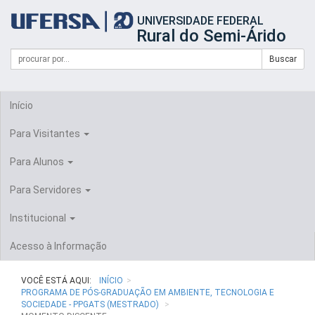
Início
UNIVERSIDADE FEDERAL
do
Rural do Semi-Árido
cabeçalho
do
Campo
Formulário
Buscar
portal
de
da
de
busca
UFERSA
Busca
Início
Para Visitantes
Para Alunos
Para Servidores
Institucional
Acesso à Informação
VOCÊ ESTÁ AQUI:
INÍCIO
PROGRAMA DE PÓS-GRADUAÇÃO EM AMBIENTE, TECNOLOGIA E
SOCIEDADE - PPGATS (MESTRADO)