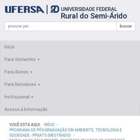
Início
UNIVERSIDADE FEDERAL
do
Rural do Semi-Árido
cabeçalho
do
Campo
Formulário
Buscar
portal
de
da
de
busca
UFERSA
Busca
Início
Para Visitantes
Para Alunos
Para Servidores
Institucional
Acesso à Informação
VOCÊ ESTÁ AQUI:
INÍCIO
PROGRAMA DE PÓS-GRADUAÇÃO EM AMBIENTE, TECNOLOGIA E
SOCIEDADE - PPGATS (MESTRADO)